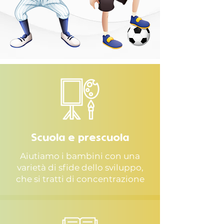
Scuola e prescuola
Aiutiamo i bambini con una
varietà di sfide dello sviluppo,
che si tratti di concentrazione