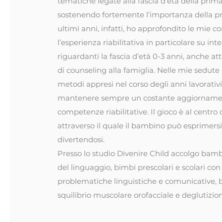
tematiche legate alla fascia d’età della prima
sostenendo fortemente l’importanza della pr
ultimi anni, infatti, ho approfondito le mie 
l’esperienza riabilitativa in particolare su int
riguardanti la fascia d’età 0-3 anni, anche att
di counseling alla famiglia. Nelle mie sedute u
metodi appresi nel corso degli anni lavorativ
mantenere sempre un costante aggiornamen
competenze riabilitative. Il gioco è al centro 
attraverso il quale il bambino può esprimers
divertendosi.
Presso lo studio Divenire Child accolgo bamb
del linguaggio, bimbi prescolari e scolari con
problematiche linguistiche e comunicative,
squilibrio muscolare orofacciale e deglutizion