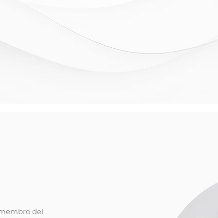
IAMO
6, membro del