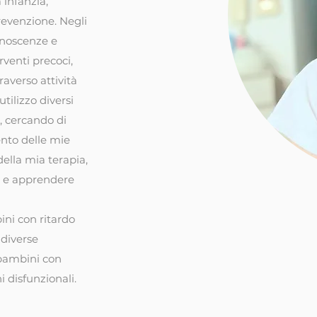
 infanzia,
evenzione. Negli
conoscenze e
erventi precoci,
raverso attività
tilizzo diversi
i, cercando di
to delle mie
della mia terapia,
i e apprendere
ini con ritardo
 diverse
 bambini con
i disfunzionali.