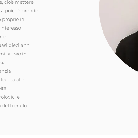
e, cioè mettere
ità poiché prende
è proprio in
 interesso
me;
asi dieci anni
mi laureo in
o.
anzia
legata alle
oltà
ologici e
o del frenulo