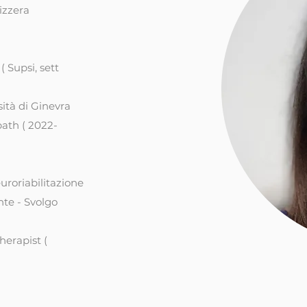
izzera
 Supsi, sett
sità di Ginevra
bath ( 2022-
euroriabilitazione
nte -
Svolgo
erapist (