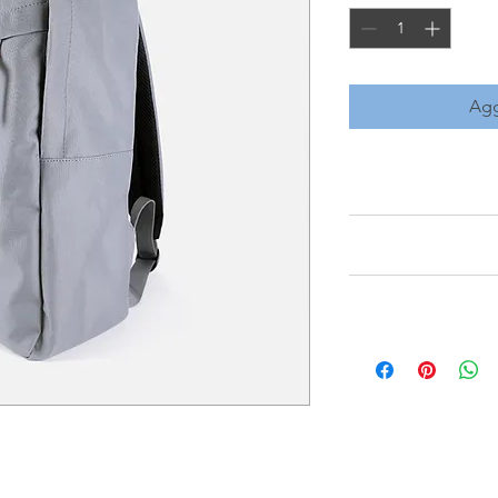
Agg
INFORMAZIONI S
Questi sono i dettag
POLICY SU RESI &
perfetto per aggiung
prodotto, come dimens
Sono le norme su Rim
manutenzione e istruz
INFO SPEDIZIONI
perfetto per far saper
spazio perfetto per 
contenti con l'acquis
prodotto speciale e q
Questa è la policy sul
chiare sono perfette 
clienti dall'articolo.
adatto per aggiungere
acquirenti di acquista
spedizione, imballagg
trasparenti sulla poli
migliore per costruire 
che possono acquistar