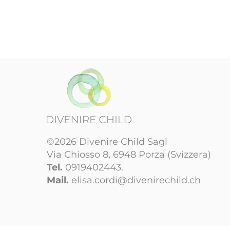
Sono la descrizione di un prodot
più dettagli sul prodotto, come di
manutenzione e istruzioni per la p
©2026 Divenire Child Sagl
Via Chiosso 8, 6948 Porza (Svizzera)
Tel.
0919402443.
Mail.
elisa.cordi@divenirechild.ch